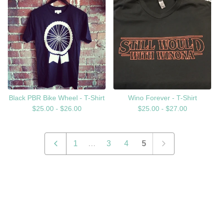
Black PBR Bike Wheel - T-Shirt
Wino Forever - T-Shirt
$
25.00 -
$
26.00
$
25.00 -
$
27.00
1
…
3
4
5