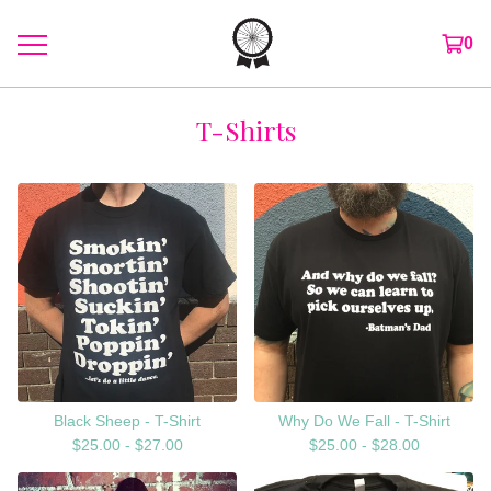
0
T-Shirts
Black Sheep - T-Shirt
Why Do We Fall - T-Shirt
$
25.00 -
$
27.00
$
25.00 -
$
28.00